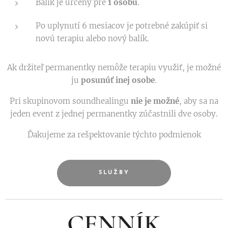
Balík je určený pre
1 osobu
.
Po uplynutí 6 mesiacov je potrebné zakúpiť si
novú terapiu alebo nový balík.
Ak držiteľ permanentky nemôže terapiu využiť, je možné
ju
posunúť inej osobe
.
Pri skupinovom soundhealingu
nie je možné
, aby sa na
jeden event z jednej permanentky zúčastnili dve osoby.
Ďakujeme za rešpektovanie týchto podmienok
SLUŽBY
CENNÍK