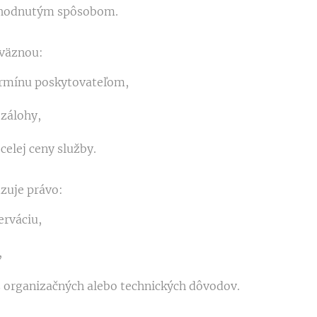
ohodnutým spôsobom.
áväznou:
rmínu poskytovateľom,
zálohy,
celej ceny služby.
dzuje právo:
erváciu,
,
z organizačných alebo technických dôvodov.