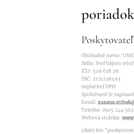
poriado
Poskytovateľ
Obchodné meno: UNIQUE
Sídlo: Pod hájom 960
IČO: 529 618 26
DIČ: 2121238493
neplatiteľ DPH
Spoločnosť je zapísan
Email:
zuzana.strbak
Telefón: 0915 244 592
Webová stránka:
www.
(ďalej len "poskytovat