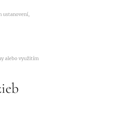
h ustanovení,
hy alebo využitím
žieb