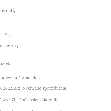
retnutí,
sahu,
oucherov,
lužieb.
pracované v súlade s:
/2024 Z. z. o ochrane spotrebiteľa,
/1964 Zb. Občiansky zákonník,