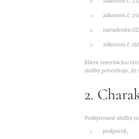
zákonom č. 22/
zákonom č. 250
nariadením G
zákonom č. 18/
Klient rezerváciou te
služby potvrdzuje, že
2. Chara
Poskytované služby m
podporný,