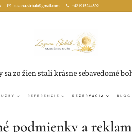
u
zuzana.strbak@gmail.com
+421915244592
by sa zo žien stali krásne sebavedomé bo
LUŽBY
REFERENCIE
REZERVÁCIA
BLOG
é podmienky a reklam