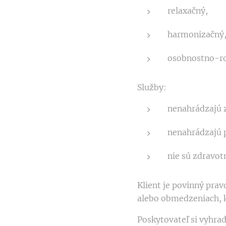
relaxačný,
harmonizačný
osobnostno-ro
Služby:
nenahrádzajú z
nenahrádzajú p
nie sú zdravot
Klient je povinný pra
alebo obmedzeniach, k
Poskytovateľ si vyhra