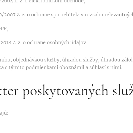
2004 Z. z. o elektronickom obchode,
/2007 Z. z. o ochrane spotrebiteľa v rozsahu relevantnýc
DPR,
2018 Z. z. o ochrane osobných údajov.
rmínu, objednávkou služby, úhradou služby, úhradou zálo
 sa s týmito podmienkami oboznámil a súhlasí s nimi.
kter poskytovaných slu
ajú: