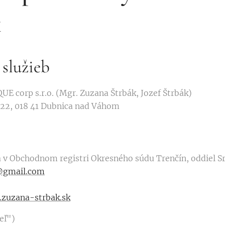
k
 služieb
 corp s.r.o. (Mgr. Zuzana Štrbák, Jozef Štrbák)
/22, 018 41 Dubnica nad Váhom
á v Obchodnom registri Okresného súdu Trenčín, oddiel Sr
@gmail.com
zuzana-strbak.sk
eľ")