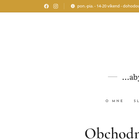
pon.-pia. - 14-20 víkend - dohodo
...a
O MNE
S
Obchodn