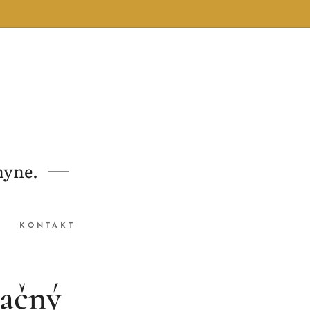
hyne.
KONTAKT
ačný