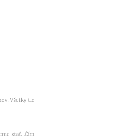
mov. Všetky tie
eme stať...Čím