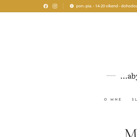
pon.-pia. - 14-20 víkend - dohodo
...a
O MNE
S
M