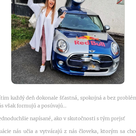
ecítim každý deň dokonale šťastná, spokojná a bez problé
s však formujú a posúvajú...
jednoduchšie napísané, ako v skutočnosti s tým prejsť
tuácie nás učia a vytvárajú z nás človeka, ktorým sa chc