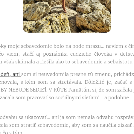
roky moje sebavedomie bolo na bode mrazu... neviem s čí
 čo viem, stačí aj poznámka cudzieho človeka v dets
 však skúmala a riešila ako to sebavedomie a sebaistotu 
 deň, ani
som si neuvedomila presne tú zmenu, prichádz
novala, s kým som sa stretávala. Dôležité je, začať s 
BY NEBUDE SEDIEŤ V KÚTE Pamätám si, že som začala pr
začala som pracovať so sociálnymi sieťami... a podobne...
odvahu sa ukazovať... ani ja som nemala odvahu rozpráva
Musela som stratiť sebavedomie, aby som sa naučila získať
 čo s tým...