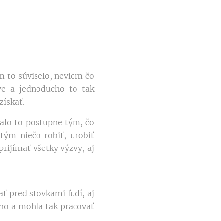
m to súviselo, neviem čo
tve a jednoducho to tak
získať.
alo to postupne tým, čo
tým niečo robiť, urobiť
ijímať všetky výzvy, aj
ť pred stovkami ľudí, aj
 ho a mohla tak pracovať