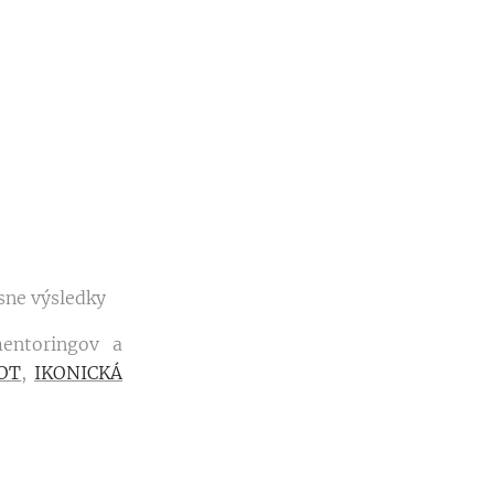
ásne výsledky
mentoringov a
OT
,
IKONICKÁ