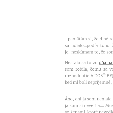
...pamätám si, že dlhé 
sa udialo...podľa toho
je...neskúmam to, čo som
Nestalo sa to zo
dňa na
som robila, čomu sa ve
rozhodnutie A DOSŤ BEJ
keď mi boli nepríjemné, 
Áno, ani ja som nemala 
ja som si neverila.... 
so ženami, ktoré nevedia