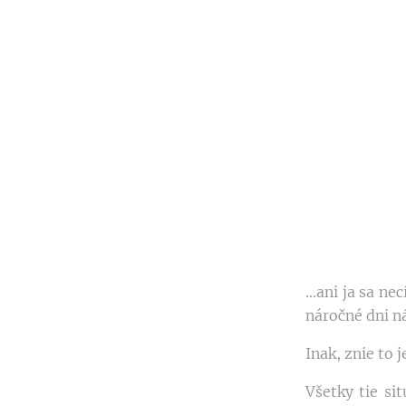
...ani ja sa n
náročné dni ná
Inak, znie to 
Všetky tie si