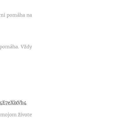
o mi pomáha na
i pomáha. Vždy
g4E7eXixVb4
v mojom živote