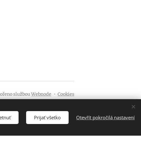
ořeno službou
Webnode
Cookies
etnuť
Prijať všetko
Otevřít pokročilá nastavení