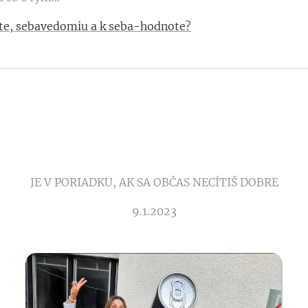
ote, sebavedomiu a k seba-hodnote?
JE V PORIADKU, AK SA OBČAS NECÍTIŠ DOBRE
9.1.2023