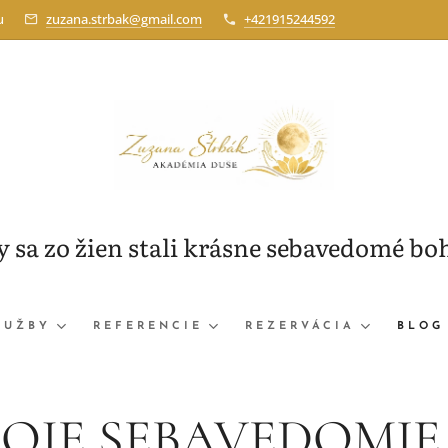
u
zuzana.strbak@gmail.com
+421915244592
by sa zo žien stali krásne sebavedomé bo
LUŽBY
REFERENCIE
REZERVÁCIA
BLOG
OJE SEBAVEDOMIE