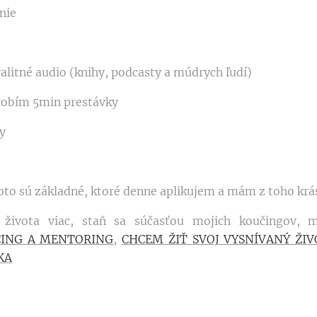
enie
alitné audio (knihy, podcasty a múdrych ľudí)
i robím 5min prestávky
hy
 toto sú základné, ktoré denne aplikujem a mám z toho kr
života viac, staň sa súčasťou mojich koučingov, 
ING A MENTORING
,
CHCEM ŽIŤ SVOJ VYSNÍVANÝ ŽIV
KA