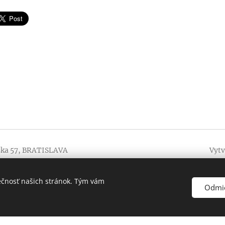
ska 57, BRATISLAVA
Vytv
trbák.
ečnosť našich stránok. Tým vám
Odmi
e