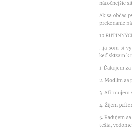
náročnejšie si
Ak sa občas p
prekonanie ná
10 RUTINNÝC
...ja som si 
keď skĺzam k 
1. Ďakujem za
2. Modlím sa 
3. Afirmujem s
4. Žijem prí
5. Radujem sa
tešia, vedome