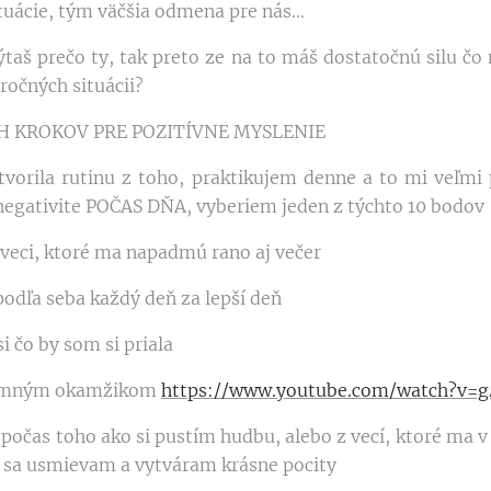
tuácie, tým väčšia odmena pre nás...
ýtaš prečo ty, tak preto ze na to máš dostatočnú silu č
ročných situácii?
H KROKOV PRE POZITÍVNE MYSLENIE
vytvorila rutinu z toho, praktikujem denne a to mi veľm
negativite POČAS DŇA, vyberiem jeden z týchto 10 bodov
 veci, ktoré ma napadmú rano aj večer
podľa seba každý deň za lepší deň
i čo by som si priala
tomným okamžikom
https://www.youtube.com/watch?v=
 počas toho ako si pustím hudbu, alebo z vecí, ktoré ma 
 sa usmievam a vytváram krásne pocity