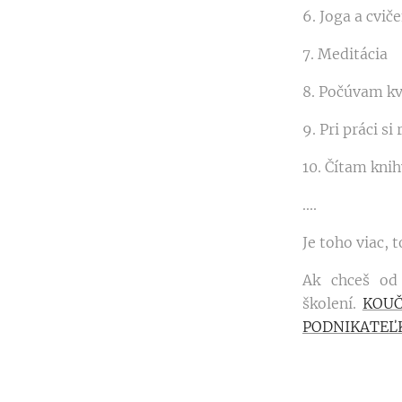
6. Joga a cvič
7. Meditácia
8. Počúvam kv
9. Pri práci s
10. Čítam kni
....
Je toho viac,
Ak chceš od 
školení.
KOUČ
PODNIKATEĽ